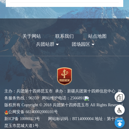
关于网站
联系我们
站点地图
兵团站群
团场园区
主办：兵团第十四师昆玉市 承办：新疆兵团第十四师信息中心 政
务服务热线：96359 网站维护电话：2566891
版权所有 Copyright © 2018 兵团第十四师昆玉市 All Rights Reserved
公网安备 66140002000101号
新ICP备 10000313号
网站标识码：BT14000004 地址：第十四师
昆玉市昆城大道1号