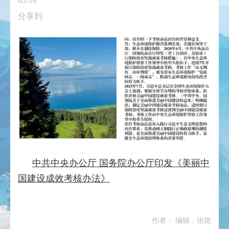
05-18
分享到
中共中央办公厅 国务院办公厅印发《美丽中
国建设成效考核办法》
作者： 编辑：张煜