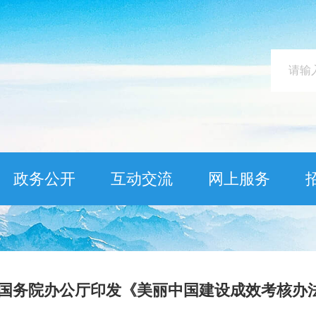
政务公开
互动交流
网上服务
 国务院办公厅印发《美丽中国建设成效考核办