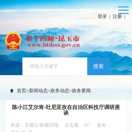
登录
|
注册
|
搜索
首页
>
新闻动态
>
政务动态
>
政务要闻
陈小江艾尔肯·吐尼亚孜在自治区科技厅调研座
谈
来源：石榴云/新疆日报 点击量：
297
发布：