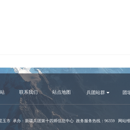
站
联系我们
站点地图
兵团站群
团
玉市 承办：新疆兵团第十四师信息中心 政务服务热线：96359 网站维护电