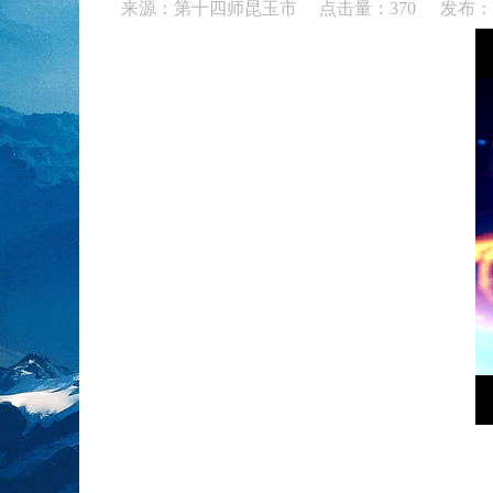
来源：第十四师昆玉市 点击量：
370
发布：20