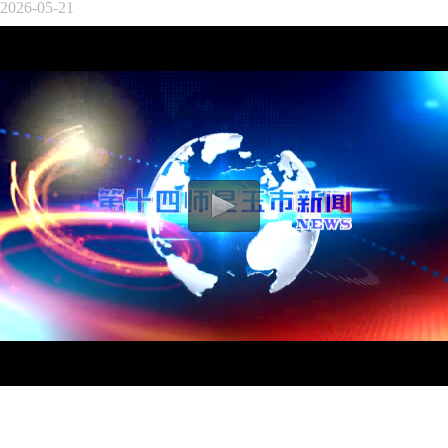
26-05-21