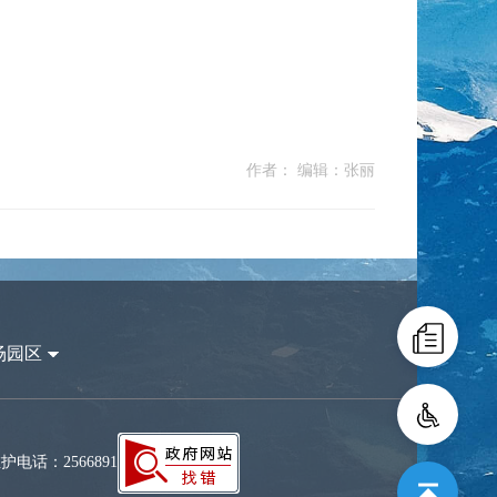
作者： 编辑：张丽
场园区
话：2566891