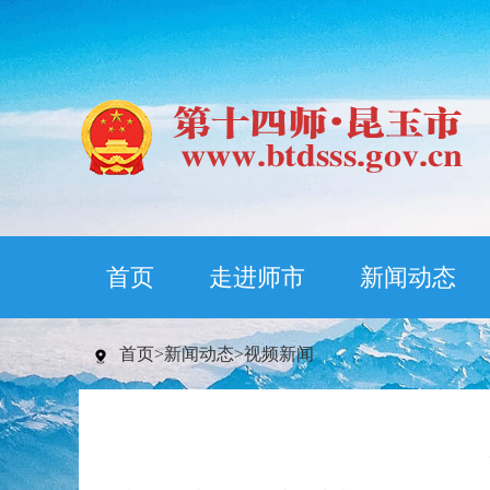
首页
走进师市
新闻动态
首页
>
新闻动态
>
视频新闻