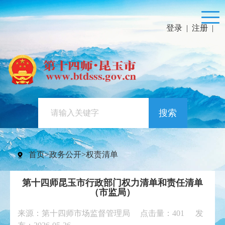
登录
|
注册
|
搜索
首页
>
政务公开
>
权责清单
第十四师昆玉市行政部门权力清单和责任清单
（市监局）
来源：第十四师市场监督管理局 点击量：
401
发