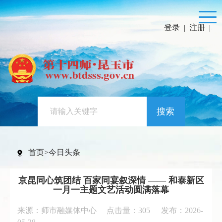
登录
|
注册
|
搜索
首页
>
今日头条
京昆同心筑团结 百家同宴叙深情 —— 和泰新区
一月一主题文艺活动圆满落幕
来源：师市融媒体中心 点击量：
305
发布：2026-