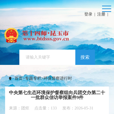
登录
|
注册
|
搜索
首页
>
专题专栏
>
环保督察进行时
中央第七生态环境保护督察组向兵团交办第二十
一批群众信访举报案件9件
来源：团炬 点击量：
133
发布：2026-05-31