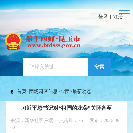
登录
|
注册
|
搜索
首页
>
团场园区信息
>
47团
>
最新动态
习近平总书记对“祖国的花朵”关怀备至
来源：新华社客户端 点击量：
76
发布：2026-06-
02