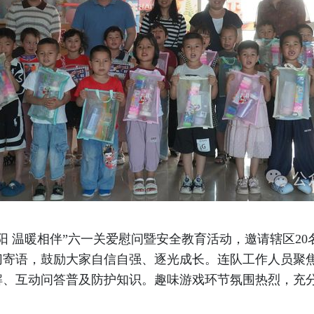
阳 温暖相伴”六一关爱慰问暨安全教育活动，邀请辖区2
切寄语，鼓励大家自信自强、逐光成长。连队工作人员聚
解、互动问答普及防护知识。趣味游戏环节氛围热烈，充