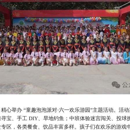
精心举办 “童趣泡泡派对·六一欢乐游园”主题活动。活
寻宝、手工 DIY、旱地钓鱼；中班体验迷宫闯关、投球
食专区，各类餐食、饮品丰富多样。孩子们在欢乐的游戏