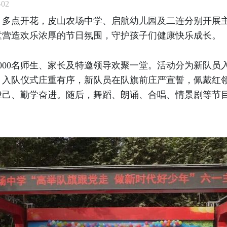
02
、多点开花，皮山农场中学、启航幼儿园及二连分别开展
童营造欢乐浓厚的节日氛围，守护孩子们健康快乐成长。
000名师生、家长及特邀领导欢聚一堂。活动分为新队员
。入队仪式庄重有序，新队员在队旗前庄严宣誓，佩戴红
律己、勤学奋进。随后，舞蹈、朗诵、合唱、情景剧等节