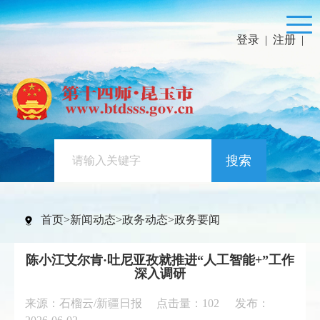
登录
|
注册
|
搜索
首页
>
新闻动态
>
政务动态
>
政务要闻
陈小江艾尔肯·吐尼亚孜就推进“人工智能+”工作
深入调研
来源：石榴云/新疆日报 点击量：
102
发布：