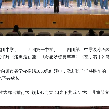
七团中学、二二四团第一中学、二二四团第二中学及小石
歌伴舞《这里是新疆》《奇思妙想喜羊羊》《左手右手》
向师市各学校捐赠1850条红领巾，激励孩子们将胸前的
 阳光下共成长
百姓大舞台举行“红领巾心向党·阳光下共成长”六一儿童节