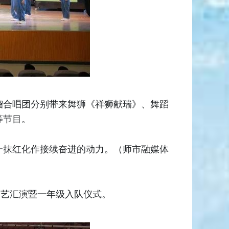
榴合唱团分别带来舞狮《祥狮献瑞》、舞蹈
等节目。
一抹红化作接续奋进的动力。（师市融媒体
文艺汇演暨一年级入队仪式。