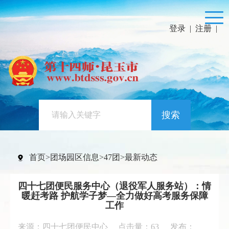
登录
|
注册
|
搜索
首页
>
团场园区信息
>
47团
>
最新动态
四十七团便民服务中心（退役军人服务站）：情
暖赶考路 护航学子梦—全力做好高考服务保障
工作
来源：四十七团便民中心 点击量：
63
发布：