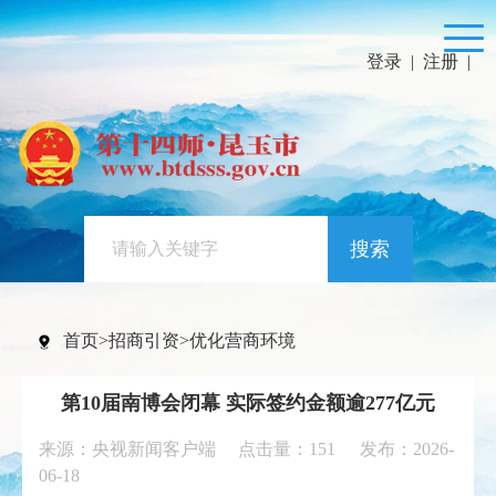
登录
|
注册
|
搜索
首页
>
招商引资
>
优化营商环境
第10届南博会闭幕 实际签约金额逾277亿元
来源：央视新闻客户端 点击量：
151
发布：2026-
06-18