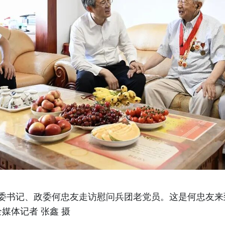
党委书记、政委何忠友走访慰问兵团老党员。这是何忠友
媒体记者 张鑫 摄