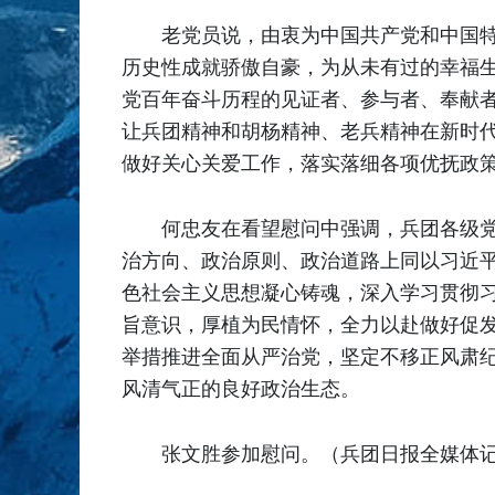
老党员说，由衷为中国共产党和中国
历史性成就骄傲自豪，为从未有过的幸福
党百年奋斗历程的见证者、参与者、奉献
让兵团精神和胡杨精神、老兵精神在新时
做好关心关爱工作，落实落细各项优抚政
何忠友在看望慰问中强调，兵团各级党
治方向、政治原则、政治道路上同以习近
色社会主义思想凝心铸魂，深入学习贯彻
旨意识，厚植为民情怀，全力以赴做好促
举措推进全面从严治党，坚定不移正风肃
风清气正的良好政治生态。
张文胜参加慰问。（兵团日报全媒体记