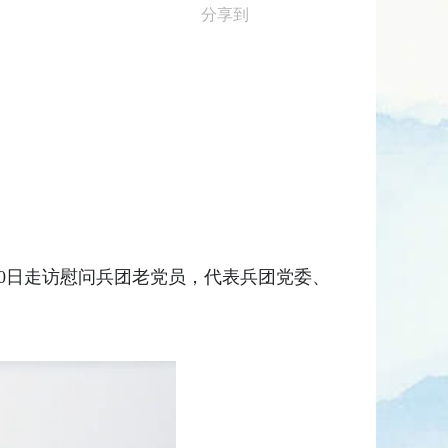
分享到
30日走访慰问兵团老党员，代表兵团党委、