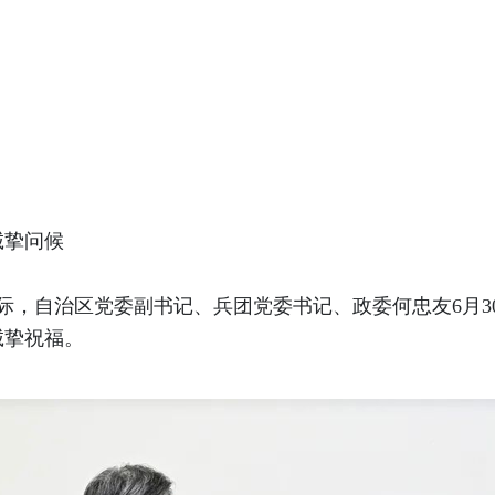
诚挚问候
之际，自治区党委副书记、兵团党委书记、政委何忠友6月
诚挚祝福。