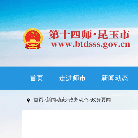
首页
走进师市
新闻动态
首页
>
新闻动态
>
政务动态
>
政务要闻