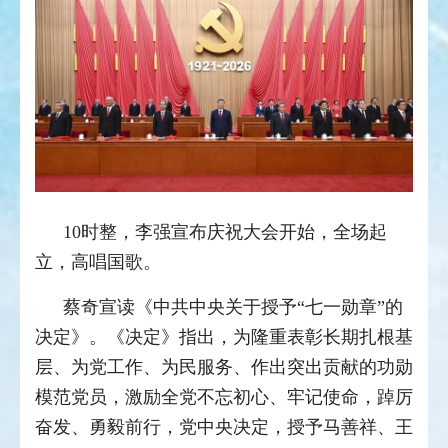
10时整，李强宣布庆祝大会开始，全场起
立，高唱国歌。
蔡奇宣读《中共中央关于授予“七一勋章”的
决定》。《决定》指出，为隆重表彰长期扎根基
层、为党工作、为民服务、作出突出贡献的功勋
模范党员，激励全党不忘初心、牢记使命，踔厉
奋发、勇毅前行，党中央决定，授予马善祥、王