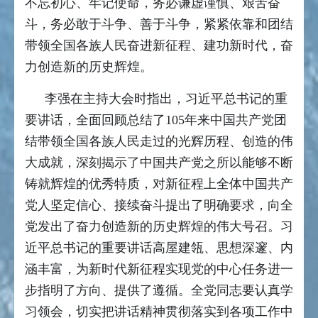
不忘初心、牢记使命，务必谦虚谨慎、艰苦奋
斗，务必敢于斗争、善于斗争，紧紧依靠和团结
带领全国各族人民奋进新征程、建功新时代，奋
力创造新的历史辉煌。
李强在主持大会时指出，习近平总书记的重
要讲话，全面回顾总结了105年来中国共产党团
结带领全国各族人民走过的光辉历程、创造的伟
大成就，深刻揭示了中国共产党之所以能够不断
铸就辉煌的优秀特质，对新征程上全体中国共产
党人坚定信心、接续奋斗提出了明确要求，向全
党发出了奋力创造新的历史辉煌的伟大号召。习
近平总书记的重要讲话高屋建瓴、思想深邃、内
涵丰富，为新时代新征程实现党的中心任务进一
步指明了方向、提供了遵循。全党同志要认真学
习领会，切实把讲话精神贯彻落实到各项工作中