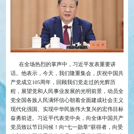
在全场热烈的掌声中，习近平发表重要讲
话。他表示，今天，我们隆重集会，庆祝中国共
产党成立105周年，回顾我们党走过的光辉历
程，展望党和人民事业发展的光明前景，动员全
党全国各族人民满怀信心朝着全面建成社会主义
现代化强国、实现中华民族伟大复兴的宏伟目标
奋勇前进。习近平代表党中央，向全体中国共产
党员致以节日问候！向“七一勋章”获得者，向受