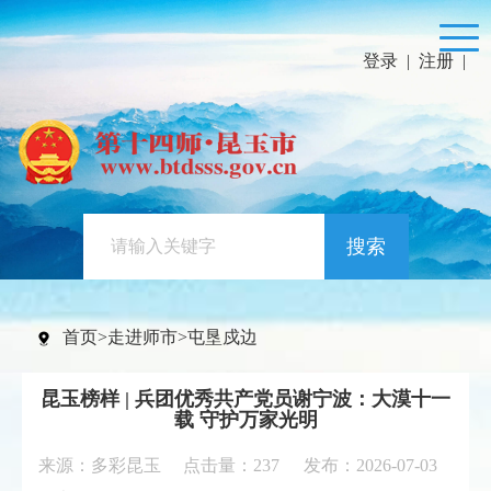
登录
|
注册
|
搜索
首页
>
走进师市
>
屯垦戍边
昆玉榜样 | 兵团优秀共产党员谢宁波：大漠十一
载 守护万家光明
来源：多彩昆玉 点击量：
237
发布：2026-07-03