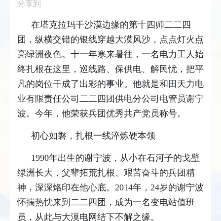
分享到
在塔克拉玛干沙漠边缘的第十四师二二四
团，纵横交错的银线穿越大漠风沙，点点灯火点
亮绿洲夜色。十一年寒来暑往，一名电力工人始
终扎根在这里，巡线路、保供电、解民忧，把平
凡的岗位干成了出彩的事业。他就是和田天力电
业有限责任公司二二四团供电分公司电管员谢宁
波。今年，他荣获兵团优秀共产党员称号。
初心如磐，扎根一线淬炼硬本领
1990年出生的谢宁波，从小在石河子的戈壁
绿洲长大，父辈拓荒扎根、艰苦奋斗的兵团精
神，深深烙印在他心底。2014年，24岁的谢宁波
怀揣热忱来到二二四团，成为一名变电站值班
员，从此与大漠电网结下不解之缘。