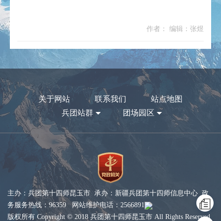
作者： 编辑：张煜
关于网站
联系我们
站点地图
兵团站群
团场园区
主办：兵团第十四师昆玉市 承办：新疆兵团第十四师信息中心 政
务服务热线：96359 网站维护电话：2566891
版权所有 Copyright © 2018 兵团第十四师昆玉市 All Rights Reserved