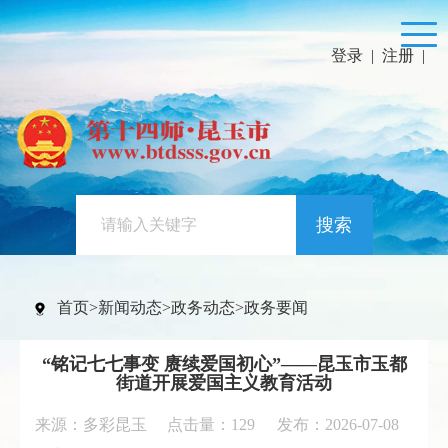
登录
|
注册
|
搜索
首页
>
新闻动态
>
政务动态
>
政务要闻
“铭记七七事变 赓续爱国初心”——昆玉市玉都
街道开展爱国主义教育活动
来源：多彩昆玉 点击量：
129
发布：2026-07-08