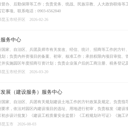
查督办、后勤保障等工作；负责党务、统战、民族宗教、人大政协联络等
它事项。联系电话：0903-6562840
师昆玉市经开区
2026-02-26
资服务中心
行国家、自治区、兵团及师市有关发改、经信、统计、招商等工作的方针
规划；负责内外资项目的备案、初审、核准工作；承担权限内项目审批、
定并实施园区年度招商引资计划；负责企业落户后的工商注册、税务登记及
师昆玉市经开区
2026-03-20
济发展（建设服务）服务中心
行国家、自治区、兵团有关规划建设土地工作的方针政策及规定。负责指
划要求，依法对园区内建设项目的选址、用地进行初审，负责核发《建设
《初步设计批复》《建设工程质量安全监督》《工程规划许可证》《施工许
师昆玉市
2026-08-03