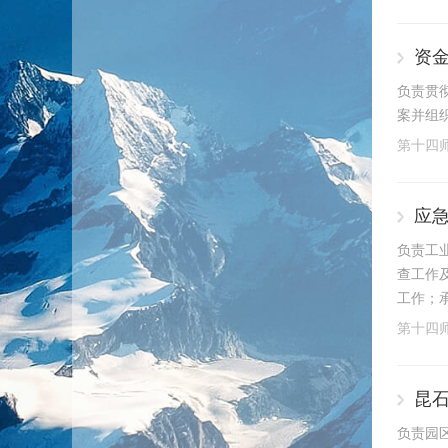
资
负责贯
案并组织
第十四
应
负责工
查工作
工作；
第十四
昆
负责园区