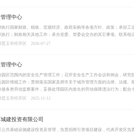
金管理中心
彻执行国家财政、税收、宏观经济、政府采购等各项方针、政策；承担工
执行；财政相关其他工作；承办党委、管委会交办的其它事项。联系电话：090
师昆玉市经开区
2026-07-27
急管理中心
业园区范围内的安全生产管理工作；召开安全生产工作会议和例会，研究
及园区维稳工作；贯彻落实国家及师市关于城市管理方面的法律、法规、
承接各类劳动监察案件，妥善处理园区内发生的劳动保障违法行为；配合十
师昆玉市经开区
2025-11-12
石城建投资有限公司
公共基础设施建设投资及管理，负责招商引资项目建设，代表开发区负责国有资