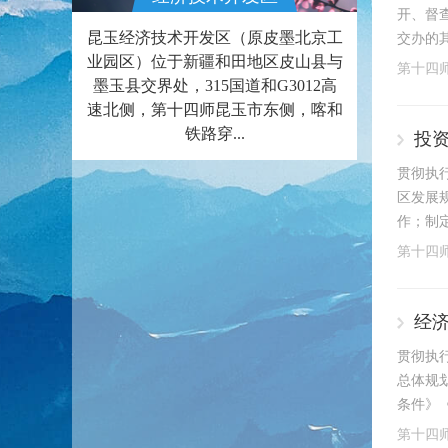
开、督
昆玉经济技术开发区（原皮墨北京工
交办的其
业园区）位于新疆和田地区皮山县与
第十四
墨玉县交界处，315国道和G3012高
速北侧，第十四师昆玉市东侧，喀和
铁路穿...
投
贯彻执
区发展
作；制
第十四
经
贯彻执
总体规
条件》
第十四