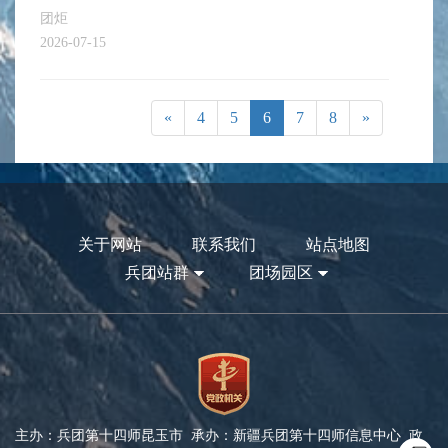
团炬
2026-07-15
«
4
5
6
7
8
»
关于网站
联系我们
站点地图
兵团站群
团场园区
主办：兵团第十四师昆玉市 承办：新疆兵团第十四师信息中心 政