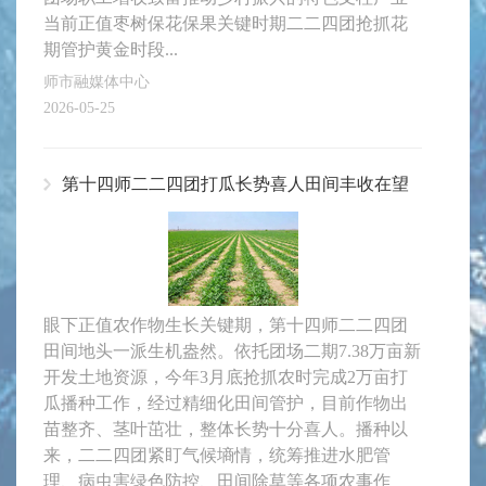
当前正值枣树保花保果关键时期二二四团抢抓花
期管护黄金时段...
师市融媒体中心
2026-05-25
第十四师二二四团打瓜长势喜人田间丰收在望
眼下正值农作物生长关键期，第十四师二二四团
田间地头一派生机盎然。依托团场二期7.38万亩新
开发土地资源，今年3月底抢抓农时完成2万亩打
瓜播种工作，经过精细化田间管护，目前作物出
苗整齐、茎叶茁壮，整体长势十分喜人。播种以
来，二二四团紧盯气候墒情，统筹推进水肥管
理、病虫害绿色防控、田间除草等各项农事作