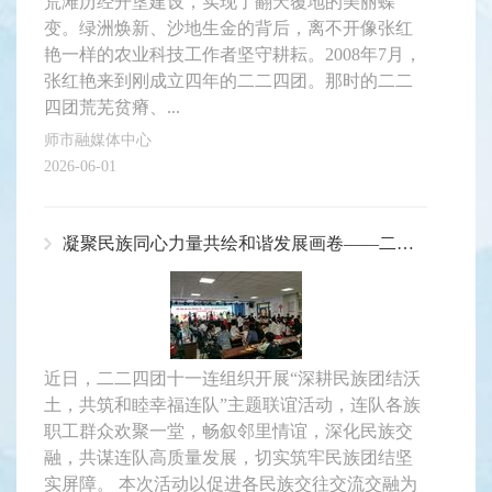
荒滩历经开垦建设，实现了翻天覆地的美丽蝶
变。绿洲焕新、沙地生金的背后，离不开像张红
艳一样的农业科技工作者坚守耕耘。2008年7月，
张红艳来到刚成立四年的二二四团。那时的二二
四团荒芜贫瘠、...
师市融媒体中心
2026-06-01
凝聚民族同心力量共绘和谐发展画卷——二二四团十一连开展民族团结主题联谊活动
近日，二二四团十一连组织开展“深耕民族团结沃
土，共筑和睦幸福连队”主题联谊活动，连队各族
职工群众欢聚一堂，畅叙邻里情谊，深化民族交
融，共谋连队高质量发展，切实筑牢民族团结坚
实屏障。 本次活动以促进各民族交往交流交融为