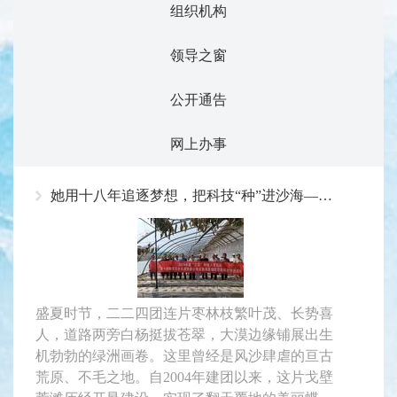
组织机构
领导之窗
公开通告
网上办事
她用十八年追逐梦想，把科技“种”进沙海——记中国科协十大会议代表张红艳
盛夏时节，二二四团连片枣林枝繁叶茂、长势喜
人，道路两旁白杨挺拔苍翠，大漠边缘铺展出生
机勃勃的绿洲画卷。这里曾经是风沙肆虐的亘古
荒原、不毛之地。自2004年建团以来，这片戈壁