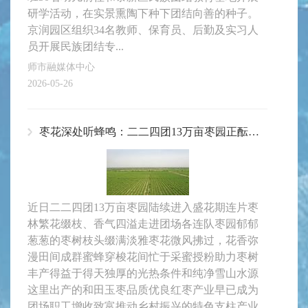
研学活动，在实景熏陶下种下团结向善的种子。
京润园区组织34名教师、保育员、后勤及实习人
员开展民族团结专...
师市融媒体中心
2026-05-26
枣花深处听蜂鸣：二二四团13万亩枣园正酝酿一场甜蜜丰收
近日二二四团13万亩枣园陆续进入盛花期连片枣
林繁花缀枝、香气四溢走进团场各连队枣园郁郁
葱葱的枣树枝头缀满淡雅枣花微风拂过，花香弥
漫田间成群蜜蜂穿梭花间忙于采蜜授粉助力枣树
丰产得益于得天独厚的光热条件和纯净雪山水源
这里出产的和田玉枣品质优良红枣产业早已成为
团场职工增收致富推动乡村振兴的特色支柱产业