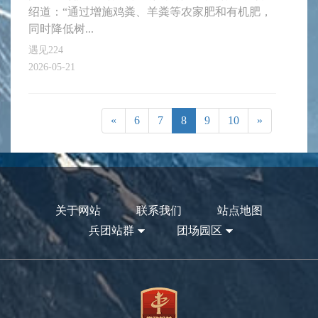
绍道：“通过增施鸡粪、羊粪等农家肥和有机肥，
同时降低树...
遇见224
2026-05-21
«
6
7
8
9
10
»
关于网站
联系我们
站点地图
兵团站群
团场园区