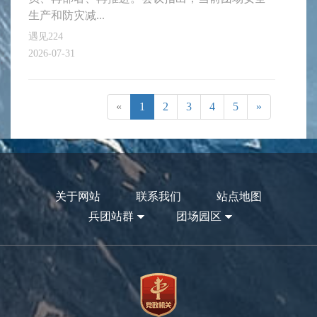
生产和防灾减...
遇见224
2026-07-31
«
1
2
3
4
5
»
关于网站
联系我们
站点地图
兵团站群
团场园区