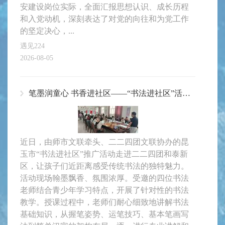
安建设岗位实际，全面汇报思想认识、成长历程
和入党动机，深刻表达了对党的向往和为党工作
的坚定决心，...
遇见224
2026-08-05
笔墨润童心 书香进社区——“书法进社区”活动走进二二四团和泰新区
近日，由师市文联牵头、二二四团文联协办的昆
玉市“书法进社区”推广活动走进二二四团和泰新
区，让孩子们近距离感受传统书法的独特魅力。
活动现场翰墨飘香、氛围浓厚。受邀的四位书法
老师结合青少年学习特点，开展了针对性的书法
教学。授课过程中，老师们耐心细致地讲解书法
基础知识，从握笔姿势、运笔技巧、基本笔画写