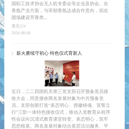
国职工技术协会无人机专委会等企业及协会。在
香氛产业方面，与宋朝香氛达成合作意向，拟在
团场建设芳香类...
遇见224
2026-08-06
薪火赓续守初心 特色仪式育新人
近日，二二四团机关第三党支部召开预备党员接
收大会，同意接收两名发展对象为中共预备党
员。支部创新打造“表态明心、授徽铸魂、宣誓立
行”三阶一体特色接收仪式，推动入党教育从程序
性会议向沉浸式教育课堂转变。表态明心，筑牢
思想根基。两名发展对象结合基层法治服务、平