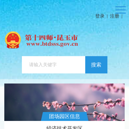
登录
|
注册
|
搜索
团场园区信息
经济技术开发区