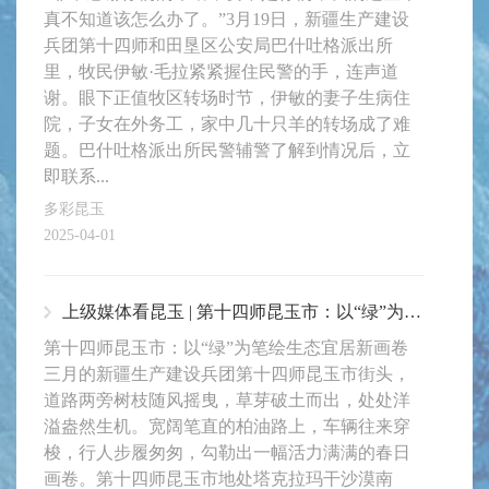
真不知道该怎么办了。”3月19日，新疆生产建设
兵团第十四师和田垦区公安局巴什吐格派出所
里，牧民伊敏·毛拉紧紧握住民警的手，连声道
谢。眼下正值牧区转场时节，伊敏的妻子生病住
院，子女在外务工，家中几十只羊的转场成了难
题。巴什吐格派出所民警辅警了解到情况后，立
即联系...
多彩昆玉
2025-04-01
上级媒体看昆玉 | 第十四师昆玉市：以“绿”为笔绘生态宜居新画卷
第十四师昆玉市：以“绿”为笔绘生态宜居新画卷
三月的新疆生产建设兵团第十四师昆玉市街头，
道路两旁树枝随风摇曳，草芽破土而出，处处洋
溢盎然生机。宽阔笔直的柏油路上，车辆往来穿
梭，行人步履匆匆，勾勒出一幅活力满满的春日
画卷。第十四师昆玉市地处塔克拉玛干沙漠南