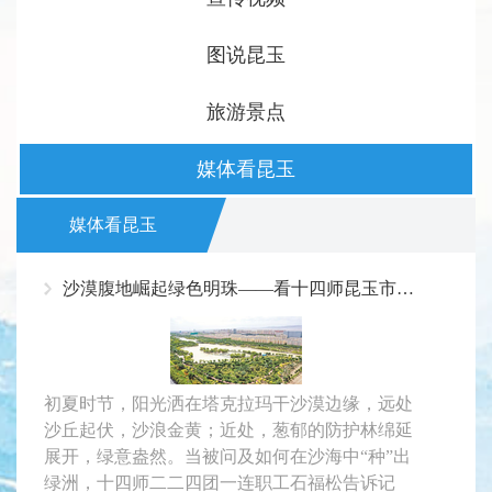
图说昆玉
旅游景点
媒体看昆玉
媒体看昆玉
沙漠腹地崛起绿色明珠——看十四师昆玉市如何探索防沙治沙“昆玉”模式
初夏时节，阳光洒在塔克拉玛干沙漠边缘，远处
沙丘起伏，沙浪金黄；近处，葱郁的防护林绵延
展开，绿意盎然。当被问及如何在沙海中“种”出
绿洲，十四师二二四团一连职工石福松告诉记