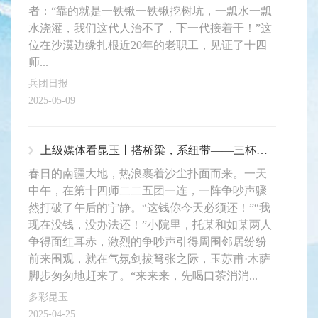
者：“靠的就是一铁锹一铁锹挖树坑，一瓢水一瓢
水浇灌，我们这代人治不了，下一代接着干！”这
位在沙漠边缘扎根近20年的老职工，见证了十四
师...
兵团日报
2025-05-09
上级媒体看昆玉丨搭桥梁，系纽带——三杯茶水化纠纷
春日的南疆大地，热浪裹着沙尘扑面而来。一天
中午，在第十四师二二五团一连，一阵争吵声骤
然打破了午后的宁静。“这钱你今天必须还！”“我
现在没钱，没办法还！”小院里，托某和如某两人
争得面红耳赤，激烈的争吵声引得周围邻居纷纷
前来围观，就在气氛剑拔弩张之际，玉苏甫·木萨
脚步匆匆地赶来了。“来来来，先喝口茶消消...
多彩昆玉
2025-04-25