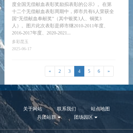
度全国无偿献血表彰奖励拟表彰的公示》。在第
十二个无偿献血表彰周期中，师市共有6人荣获全
国“无偿献血奉献奖”（其中银奖3人、铜奖3
人）。图片此次表彰是师市继2010-2011年度、
2016-2017年度、2020-2021...
多彩昆玉
2025-06-17
«
2
3
4
5
6
»
关于网站
联系我们
站点地图
兵团站群
团场园区