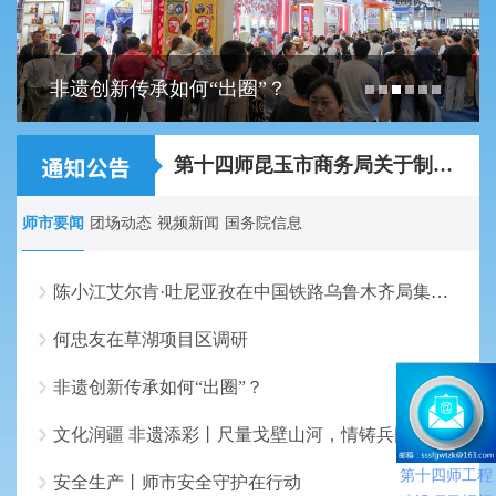
非遗创新传承如何“出圈”？
关于2026年第十四师昆玉市事业单位面向师市...
第十四师昆玉市商务局关于制作农特产品宣传...
师市要闻
团场动态
视频新闻
国务院信息
陈小江艾尔肯·吐尼亚孜在中国铁路乌鲁木齐局集团走访调研
何忠友在草湖项目区调研
非遗创新传承如何“出圈”？
文化润疆 非遗添彩丨尺量戈壁山河，情铸兵团伟业
第十四师工程
安全生产丨师市安全守护在行动