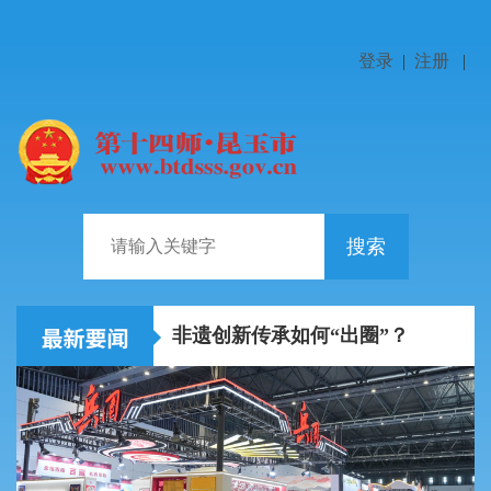
登录
|
注册
|
搜索
陈小江艾尔肯·吐尼亚孜在中国铁路乌鲁木齐局集团走访...
非遗创新传承如何“出圈”？