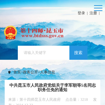
登录
|
注册
|
搜索
首页
>
政务公开
>
人事信息
中共昆玉市人民政府党组关于李军朝等5名同志
职务任免的通知
来源：第十四师昆玉市人民政府 点击量：
3218
发