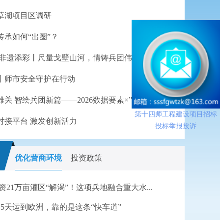
草湖项目区调研
传承如何“出圈”？
 非遗添彩丨尺量戈壁山河，情铸兵团伟业
丨师市安全守护在行动
数聚丝路雄关 智绘兵团新篇——2026数据要素×”大赛兵团分赛初赛即将鸣锣
第十四师工程建设项目招标
对接平台 激发创新活力
党委第九轮巡视集中反馈会暨第十轮巡视动员部署...
投标举报投诉
优化营商环境
投资政策
亿投资21万亩灌区“解渴”！这项兵地融合重大水...
15天运到欧洲，靠的是这条“快车道”