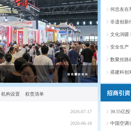
何忠友在
非遗创新
文化润疆
安全生产
搭建科创
十届自治区
机构设置
权责清单
2026-07-17
39.55
2026-06-18
中国空调