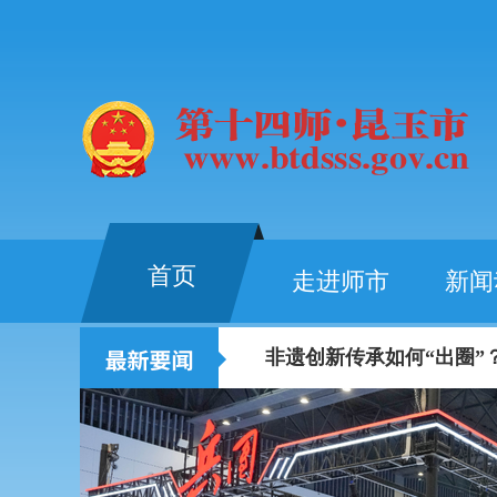
首页
走进师市
新闻
陈小江艾尔肯·吐尼亚孜在
非遗创新传承如何“出圈”