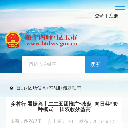
登录
|
注册
|
搜索
首页
>
团场信息
>
225团
>
最新动态
乡村行 看振兴丨二二五团推广“孜然+向日葵”套
种模式 一田双收效益高
来源：多彩昆玉 点击量：
193
发布：2025-06-12