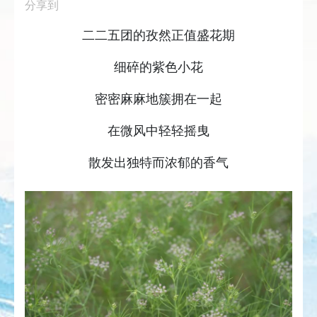
分享到
二二五团的孜然正值盛花期
细碎的紫色小花
密密麻麻地簇拥在一起
在微风中轻轻摇曳
散发出独特而浓郁的香气