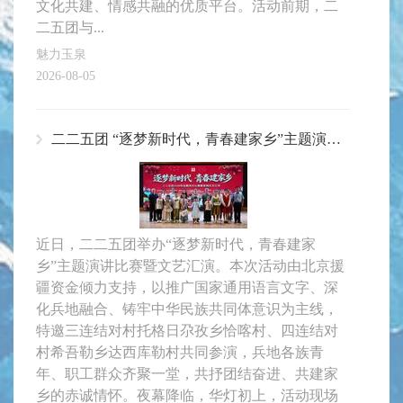
文化共建、情感共融的优质平台。活动前期，二
二五团与...
魅力玉泉
2026-08-05
二二五团 “逐梦新时代，青春建家乡”主题演讲比赛暨文艺汇演圆满落幕
近日，二二五团举办“逐梦新时代，青春建家
乡”主题演讲比赛暨文艺汇演。本次活动由北京援
疆资金倾力支持，以推广国家通用语言文字、深
化兵地融合、铸牢中华民族共同体意识为主线，
特邀三连结对村托格日尕孜乡恰喀村、四连结对
村希吾勒乡达西库勒村共同参演，兵地各族青
年、职工群众齐聚一堂，共抒团结奋进、共建家
乡的赤诚情怀。夜幕降临，华灯初上，活动现场