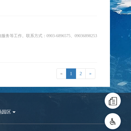
联系方式：0903-6896575、09036898253
«
1
2
»
场园区