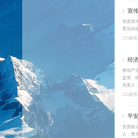
宣
负责宣
育活动场
225团
经
推动产
监管、统
负责人：
225团
平
负责政法
人：贾