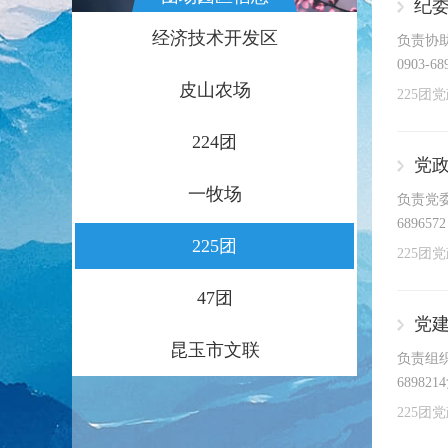
纪
经济技术开发区
负责协助
0903-
皮山农场
225团
224团
党
一牧场
负责党委
68965
225团
225团
47团
党
昆玉市文联
负责组织
6898
225团