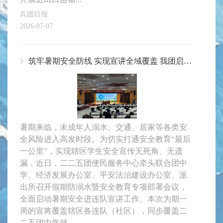
兵团日报
2026-07-07
筑牢暑期安全防线 实现宣讲全域覆盖 我团启动暑期防溺水暨安全教育进连队专项行动
暑期来临，未成年人溺水、交通、居家等各类安
全风险进入高发时段。为切实打通安全教育“最后
一公里”，实现辖区学生安全宣传无死角、无遗
漏，近日，二二五团便民服务中心牵头联合团中
学、经济发展办公室、平安法治建设办公室、派
出所召开假期防溺水暨安全教育专项部署会议，
全面启动暑期安全进连队宣讲工作。本次为期一
周的宣将覆盖辖区各连队（社区），同步覆盖二
二五团中学就...