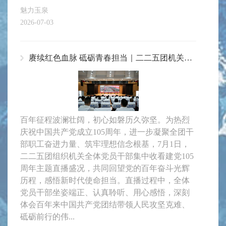
魅力玉泉
2026-07-03
赓续红色血脉 砥砺青春担当｜二二五团机关党员干部集中收看建党105周年直播盛况
百年征程波澜壮阔，初心如磐历久弥坚。为热烈
庆祝中国共产党成立105周年，进一步凝聚全团干
部职工奋进力量、筑牢理想信念根基，7月1日，
二二五团组织机关全体党员干部集中收看建党105
周年主题直播盛况，共同回望党的百年奋斗光辉
历程，感悟新时代使命担当。直播过程中，全体
党员干部坐姿端正、认真聆听、用心感悟，深刻
体会百年来中国共产党团结带领人民攻坚克难、
砥砺前行的伟...