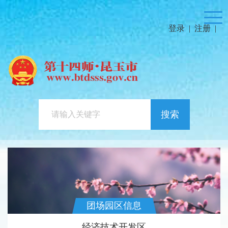
登录
|
注册
|
搜索
团场园区信息
经济技术开发区