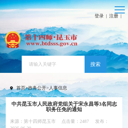
登录
|
注册
|
搜索
首页
>
政务公开
>
人事信息
中共昆玉市人民政府党组关于宋永昌等3名同志
职务任免的通知
来源：第十四师昆玉市 点击量：
2487
发布：