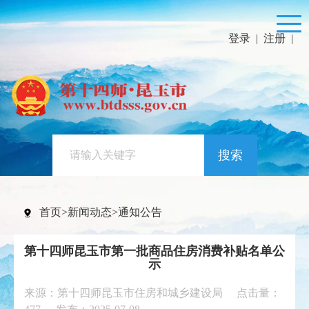
登录
|
注册
|
搜索
首页
>
新闻动态
>
通知公告
第十四师昆玉市第一批商品住房消费补贴名单公
示
来源：第十四师昆玉市住房和城乡建设局 点击量：