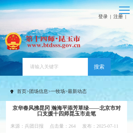
登录
|
注册
|
搜索
首页
>
团场信息
>
一牧场
>
最新动态
京华春风拂昆冈 瀚海平添芳草绿——北京市对
口支援十四师昆玉市走笔
来源：兵团日报 点击量：
264
发布：2025-07-11