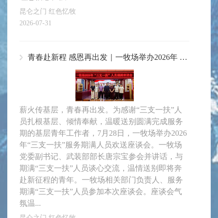
昆仑之门 红色忆牧
2026-07-31
青春赴新程 感恩再出发｜一牧场举办2026年 “三支一扶” 服务期满人员欢送会
薪火传基层，青春再出发。为感谢“三支一扶”人
员扎根基层、倾情奉献，温暖送别圆满完成服务
期的基层青年工作者，7月28日，一牧场举办2026
年“三支一扶”服务期满人员欢送座谈会。一牧场
党委副书记、武装部部长唐宗宝参会并讲话，与
期满“三支一扶”人员谈心交流，温情送别即将奔
赴新征程的青年。一牧场相关部门负责人、服务
期满“三支一扶”人员参加本次座谈会。座谈会气
氛温...
昆仑之门 红色忆牧