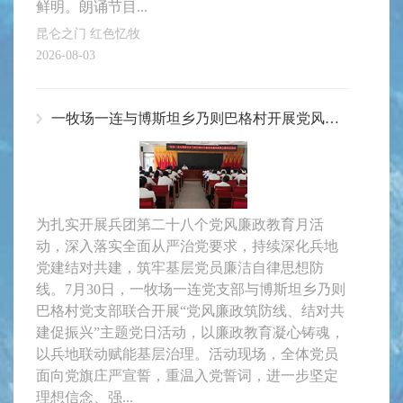
鲜明。朗诵节目...
昆仑之门 红色忆牧
2026-08-03
一牧场一连与博斯坦乡乃则巴格村开展党风廉政教育月主题党日活动
为扎实开展兵团第二十八个党风廉政教育月活
动，深入落实全面从严治党要求，持续深化兵地
党建结对共建，筑牢基层党员廉洁自律思想防
线。7月30日，一牧场一连党支部与博斯坦乡乃则
巴格村党支部联合开展“党风廉政筑防线、结对共
建促振兴”主题党日活动，以廉政教育凝心铸魂，
以兵地联动赋能基层治理。活动现场，全体党员
面向党旗庄严宣誓，重温入党誓词，进一步坚定
理想信念、强...