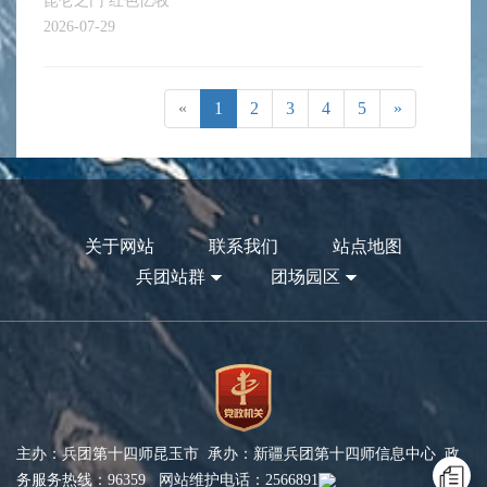
昆仑之门 红色忆牧
2026-07-29
«
1
2
3
4
5
»
关于网站
联系我们
站点地图
兵团站群
团场园区
主办：兵团第十四师昆玉市 承办：新疆兵团第十四师信息中心 政
务服务热线：96359 网站维护电话：2566891