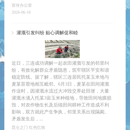
宣传办公室
2026-06-16
灌溉引发纠纷 贴心调解促和睦
近日，三连成功调解一起农田灌溉引发的邻里纠
纷，有效化解群众矛盾隐患，筑牢辖区平安和谐
稳定防线。据了解，辖区三连居民托某玉米地与
麦某苜蓿地相互毗邻。6月3日，麦某在田间灌溉
作业时，因灌溉水流过大冲毁交界处田埂，大量
灌溉水涌入托某3亩玉米种植地，导致田间地膜损
毁，对农作物生长及后续田间耕种工作造成不利
影响，双方就此产生争执，邻里关系出现隔阂。
矛盾发生后，...
昆仑之门 红色忆牧