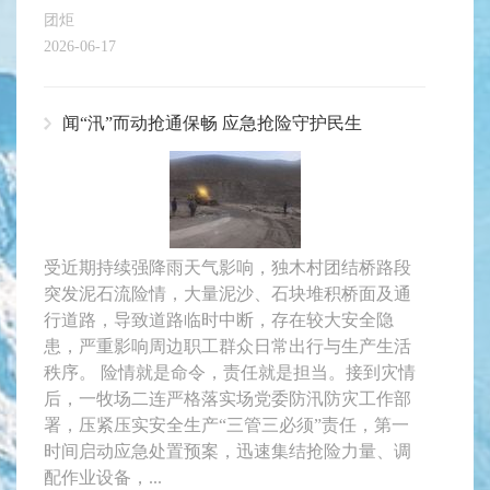
团炬
2026-06-17
闻“汛”而动抢通保畅 应急抢险守护民生
受近期持续强降雨天气影响，独木村团结桥路段
突发泥石流险情，大量泥沙、石块堆积桥面及通
行道路，导致道路临时中断，存在较大安全隐
患，严重影响周边职工群众日常出行与生产生活
秩序。 险情就是命令，责任就是担当。接到灾情
后，一牧场二连严格落实场党委防汛防灾工作部
署，压紧压实安全生产“三管三必须”责任，第一
时间启动应急处置预案，迅速集结抢险力量、调
配作业设备，...