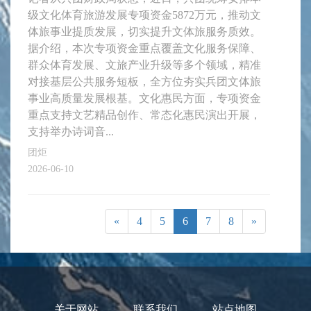
级文化体育旅游发展专项资金5872万元，推动文
体旅事业提质发展，切实提升文体旅服务质效。
据介绍，本次专项资金重点覆盖文化服务保障、
群众体育发展、文旅产业升级等多个领域，精准
对接基层公共服务短板，全方位夯实兵团文体旅
事业高质量发展根基。文化惠民方面，专项资金
重点支持文艺精品创作、常态化惠民演出开展，
支持举办诗词音...
团炬
2026-06-10
«
4
5
6
7
8
»
关于网站
联系我们
站点地图