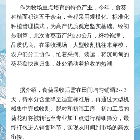
作为牧场重点培育的特色产业，今年，食葵
种植面积达五千余亩，全程采用规模化、标准化
种植管理模式，为高产优质奠定坚实基础。经初
步测算，此次食葵亩产约220公斤，籽粒饱满，
品质优良。在采收现场，大型收割机往来穿梭，
农户们分工协作，忙着采摘、装运，将沉甸甸的
葵花盘快速归集，处处涌动着抢收的热潮。
据介绍，食葵采收后需在田间均匀铺晒2～3
天，待水分含量降至适宜标准后，再通过大型机
械集中完成收割、脱粒和初筛工序。初加工后的
葵花籽将被转运至专业加工点进行精细筛分，最
终打包进入销售环节，实现从田间到市场的高效
衔接。