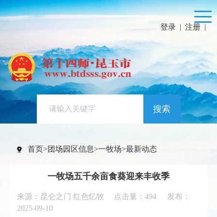
登录
|
注册
|
搜索
首页
>
团场园区信息
>
一牧场
>
最新动态
一牧场五千余亩食葵迎来丰收季
来源：昆仑之门 红色忆牧 点击量：
494
发布：
2025-09-10