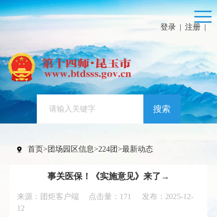
登录
|
注册
|
搜索
首页
>
团场园区信息
>
224团
>
最新动态
事关医保！《实施意见》来了→
来源：团炬客户端 点击量：
171
发布：2025-12-
12