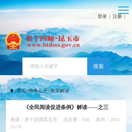
登录
|
注册
|
搜索
首页
>
政务公开
>
政策解读
《全民阅读促进条例》解读——之三
来源：第十四师昆玉市 点击量：
928
发布：2025-
12-19