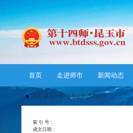
首页
走进师市
新闻动态
首页
>
政务公开
>
信息公开
>
市场监管
索 引 号：
成文日期：