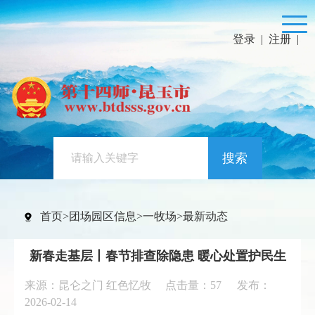
登录
|
注册
|
搜索
首页
>
团场园区信息
>
一牧场
>
最新动态
新春走基层丨春节排查除隐患 暖心处置护民生
来源：昆仑之门 红色忆牧 点击量：
57
发布：
2026-02-14