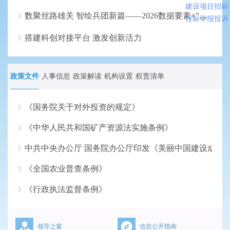
建设项目招标
数聚丝路雄关 智绘兵团新篇——2026数据要素×”大赛兵团分赛初赛即将鸣锣
投标举报投诉
搭建科创对接平台 激发创新活力
政策文件
人事信息
政策解读
机构设置
权责清单
《国务院关于对外投资的规定》
《中华人民共和国矿产资源法实施条例》
2026-07-17
中共中央办公厅 国务院办公厅印发《美丽中国建设成效
2026-06-18
《全国农业普查条例》
2026-05-18
《行政执法监督条例》
2026-04-16
2026-03-16
领导之窗
信息公开指南