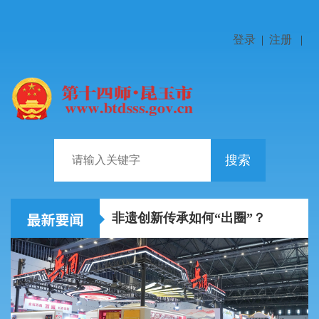
登录
|
注册
|
搜索
陈小江艾尔肯·吐尼亚孜在中国铁路乌鲁木齐局集团走访...
非遗创新传承如何“出圈”？