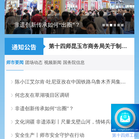
非遗创新传承如何“出圈”？
关于2026年第十四师昆玉市事业单位面向师市...
第十四师昆玉市商务局关于制作农特产品宣传...
师市要闻
团场动态
视频新闻
国务院信息
陈小江艾尔肯·吐尼亚孜在中国铁路乌鲁木齐局集团走访调研
何忠友在草湖项目区调研
非遗创新传承如何“出圈”？
文化润疆 非遗添彩丨尺量戈壁山河，情铸兵团伟业
安全生产丨师市安全守护在行动
第十四师工程