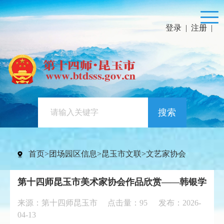
登录
|
注册
|
搜索
首页
>
团场园区信息
>
昆玉市文联
>
文艺家协会
第十四师昆玉市美术家协会作品欣赏——韩银学
来源：第十四师昆玉市 点击量：
95
发布：2026-
04-13