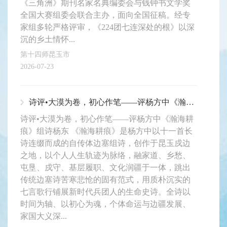
《三角洲》期刊名家名典编委会与钱钟书文学奖
全国大赛组委会联合主办，面向全国征稿。经专
家组多轮严格评审，《224团七连深处的根》以深
沉的乡土情怀...
第十四师昆玉市
2026-07-23
诗评•大漠为卷，初心作笔——评杨方中《瀚海耕痕》组诗
诗评•大漠为卷，初心作笔——评杨方中《瀚海耕
痕》组诗杨东 《瀚海耕痕》是杨方中以十一首长
诗连缀而成的自传体边塞组诗，创作于昆玉戍边
之地，以个人人生轨迹为脉络，融家道、乡愁、
屯垦、戍守、基层履职、文化润疆于一体，跳出
传统边塞诗苦寒悲怆的固有范式，用质朴沉实的
七言歌行铺展新时代兵团人的生命史诗。全诗以
时间为轴、以初心为魂，个体命运与边疆发展、
家国大义深...