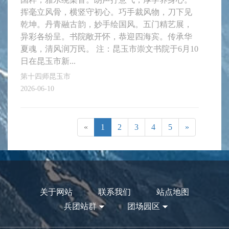
挥毫立风骨，横竖守初心。巧手裁风物，刀下见
乾坤。丹青融古韵，妙手绘国风。五门精艺展，
异彩各纷呈。书院敞开怀，恭迎四海宾。传承华
夏魂，清风润万民。 注：昆玉市崇文书院于6月10
日在昆玉市新...
第十四师昆玉市
2026-06-10
«
1
2
3
4
5
»
关于网站
联系我们
站点地图
兵团站群
团场园区