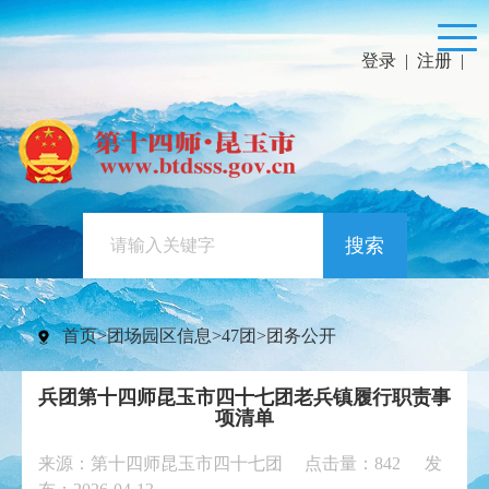
登录
|
注册
|
搜索
首页
>
团场园区信息
>
47团
>
团务公开
兵团第十四师昆玉市四十七团老兵镇履行职责事
项清单
来源：第十四师昆玉市四十七团 点击量：
842
发