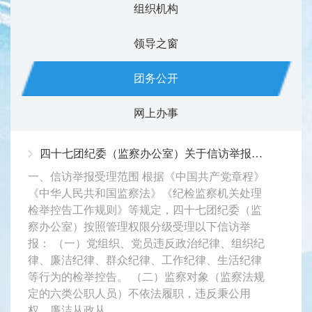
组织机构
领导之窗
团务公开
网上办事
四十七团纪委（监察办公室）关于信访举报受理方式的公告
一、信访举报受理范围 根据《中国共产党章程》
《中华人民共和国监察法》《纪检监察机关处理
检举控告工作规则》等规定，四十七团纪委（监
察办公室）按照管理权限分级受理以下信访举
报： （一）党组织、党员违反政治纪律、组织纪
律、廉洁纪律、群众纪律、工作纪律、生活纪律
等行为的检举控告。 （二）监察对象（监察法规
定的六类公职人员）不依法履职，违反秉公用
权、廉洁从政从...