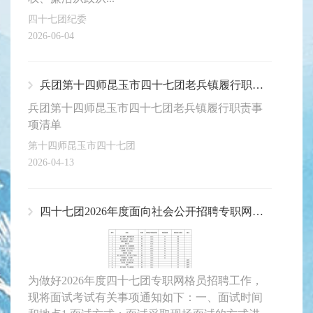
四十七团纪委
2026-06-04
兵团第十四师昆玉市四十七团老兵镇履行职责事项清单
兵团第十四师昆玉市四十七团老兵镇履行职责事
项清单
第十四师昆玉市四十七团
2026-04-13
四十七团2026年度面向社会公开招聘专职网格员笔试成绩公布和面试的通知
为做好2026年度四十七团专职网格员招聘工作，
现将面试考试有关事项通知如下：一、面试时间