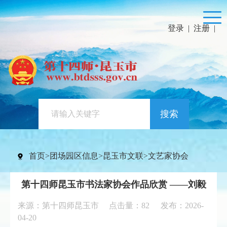
登录
|
注册
|
搜索
首页
>
团场园区信息
>
昆玉市文联
>
文艺家协会
第十四师昆玉市书法家协会作品欣赏 ——刘毅
来源：第十四师昆玉市 点击量：
82
发布：2026-
04-20