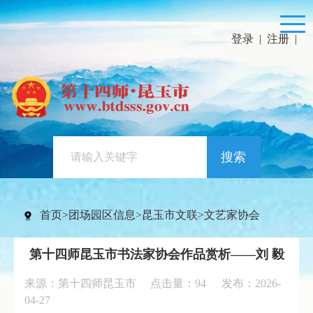
登录
|
注册
|
搜索
首页
>
团场园区信息
>
昆玉市文联
>
文艺家协会
第十四师昆玉市书法家协会作品赏析——刘 毅
来源：第十四师昆玉市 点击量：
94
发布：2026-
04-27