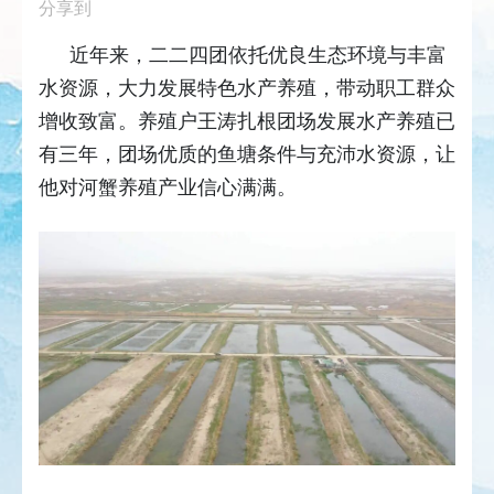
分享到
近年来，二二四团依托优良生态环境与丰富
水资源，大力发展特色水产养殖，带动职工群众
增收致富。养殖户王涛扎根团场发展水产养殖已
有三年，团场优质的鱼塘条件与充沛水资源，让
他对河蟹养殖产业信心满满。