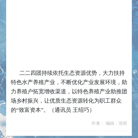
二二四团持续依托生态资源优势，大力扶持
特色水产养殖产业，不断优化产业发展环境，助
力养殖户拓宽增收渠道，以特色养殖产业助推团
场乡村振兴，让优质生态资源转化为职工群众
的“致富资本”。（通讯员 王绍巧）
作者： 编辑：张煜