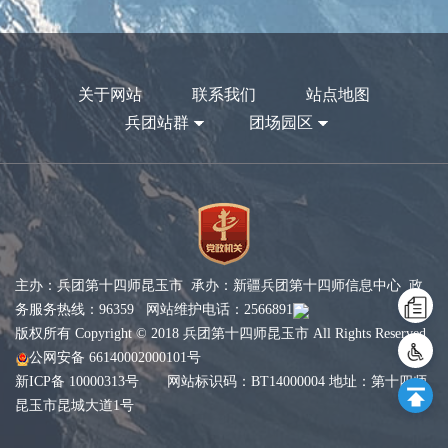
关于网站
联系我们
站点地图
兵团站群
团场园区
主办：兵团第十四师昆玉市 承办：新疆兵团第十四师信息中心 政
务服务热线：96359 网站维护电话：2566891
版权所有 Copyright © 2018 兵团第十四师昆玉市 All Rights Reserved
公网安备 66140002000101号
新ICP备 10000313号
网站标识码：BT14000004 地址：第十四师
昆玉市昆城大道1号