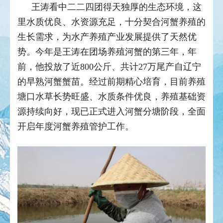
王涛看中二二四团得天独厚的生态环境，这
里水质优良、水资源充足，十分契合河蟹养殖的
生长需求，为水产养殖产业发展提供了天然优
势。今年是王涛在团场养殖河蟹的第三年，年
前，他投放了近800公斤、共计27万尾产自辽宁
的早熟河蟹蟹苗。经过前期精心培育，目前养殖
塘口水草长势旺盛、水质条件优良，养殖基础资
源持续向好，现已正式进入河蟹分塘阶段，全面
开启年度河蟹养殖管护工作。