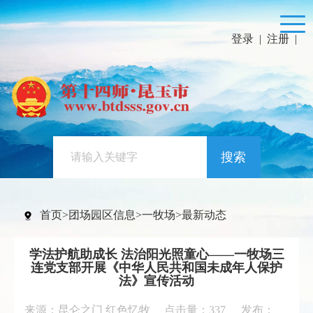
登录
|
注册
|
搜索
首页
>
团场园区信息
>
一牧场
>
最新动态
学法护航助成长 法治阳光照童心——一牧场三
连党支部开展《中华人民共和国未成年人保护
法》宣传活动
来源：昆仑之门 红色忆牧 点击量：
337
发布：